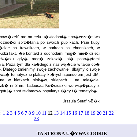
obowi�zek" ma na celu u�wiadomi� spo�ecze�stwo
eczno�ci sprz�tania po swoich pupilkach. Psie kupy
zie na trawnikach, w parkach na chodnikach, w
udzi fakt, �e kontakt z odchodami mog� mie� dzieci
dw�rku gdy� mog� zakazi� si� paso�ytami
ia. Poza tym dla ka�dego z nas wej�cie w takie co�
e. Dlatego zmienimy swoje zachowanie i dbajmy o swoje
owa� tematyczne plakaty kt�rych sponsorem jest UM.
ne w klatkach blok�w, sklepach i na mie�cie.
k� nr 2 im. Tadeusza Ko�ciuszki we wsp�pracy z
ygotuj� spot reklamowy popularyzuj�cy t� tematyk�.
Urszula Serafin-B�k
e:
1
2
3
4
5
6
7
8
9
10
11
12
13
14
15
16
17
18
19
20
21
22
23
Content Management Powered by
CuteNews
TA STRONA U�YWA COOKIE