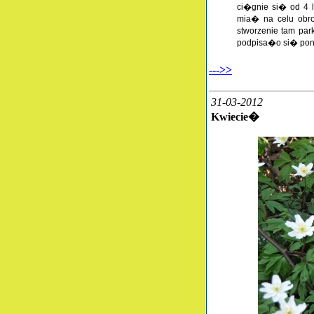
ci�gnie si� od 4 
mia� na celu obr
stworzenie tam par
podpisa�o si� pon
--->>
31-03-2012
Kwiecie�