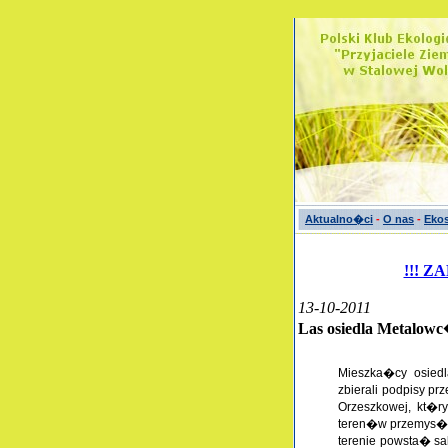
Aktualno�ci
-
O nas
-
Ekos
!!! Z
13-10-2011
Las osiedla Metalow
Mieszka�cy osiedl
zbierali podpisy pr
Orzeszkowej, kt�r
teren�w przemys�o
terenie powsta� sa