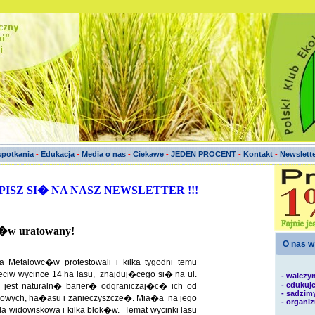
potkania
-
Edukacja
-
Media o nas
-
Ciekawe
-
JEDEN PROCENT
-
Kontakt
-
Newslett
APISZ SI� NA NASZ NEWSLETTER !!!
c�w uratowany!
O nas w
a Metalowc�w protestowali i kilka tygodni temu
zeciw wycince 14 ha lasu, znajduj�cego si� na ul.
- walczy
- edukuj
y jest naturaln� barier� odgraniczaj�c� ich od
- sadzim
wych, ha�asu i zanieczyszcze�. Mia�a na jego
- organi
la widowiskowa i kilka blok�w. Temat wycinki lasu