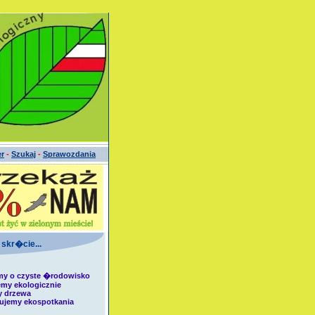
er
-
Szukaj
-
Sprawozdania
 skr�cie...
my o czyste �rodowisko
emy ekologicznie
y drzewa
zujemy ekospotkania