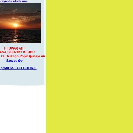
rzyroda obok nas...
!!! UWAGA!!!
ANA SIEDZIBY KLUBU
ks. Jerzego Popie�uszki 4A
Szczeg�y
 profil na
FACEBOOK-u