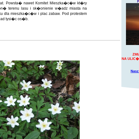
P
lat. Powsta� nawet Komitet Mieszka�c�w kt�ry
on� terenu lasu i sk�onienie w�adz miasta na
ku dla mieszka�c�w i plac zabaw. Pod protestem
ad tysi�c os�b.
ZMI
NA ULIC� 
Nasz