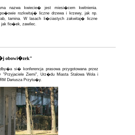
ma nazwa kwiecie� jest miesi�cem kwitnienia.
po�owie rozkwitaj� liczne drzewa i krzewy, jak np.
rab, tarnina. W lasach li�ciastych zakwitaj� liczne
jak fio�ek, zawilec.
�j obowi�zek"
dby�a si� konferencja prasowa przygotowana przez
y "Przyjaciele Ziemi", Urz�du Miasta Stalowa Wola i
RM Dariusza Przytu�y.