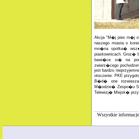
Akcja "M�j pies m�j 
naszego miasta o koni
mo�na spotka� wsz�d
piaskownicach. Groz� b
bawi�ce si� na po
zwierz�cego pochodzen
jest bardzo nieprzyjemn
otoczenie. PKE przygot
B�d� one rozwiesza
M�odzie� Zespo�u Sz
Telewizj� Miejsk� prz
Wszystkie informacj