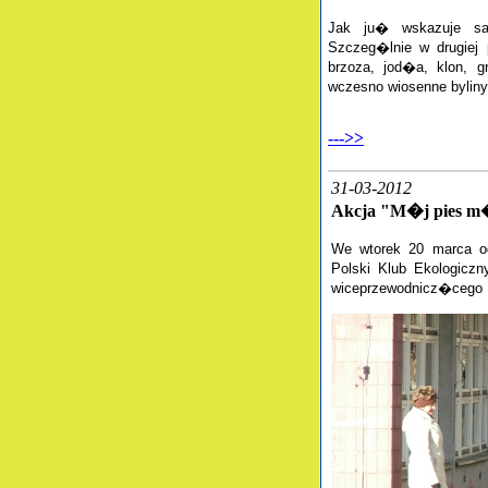
Jak
ju� wskazuje sa
Szczeg�lnie w drugiej 
brzoza, jod�a, klon, g
wczesno wiosenne byliny 
--->>
31-03-2012
Akcja "M�j pies m
We wtorek 20 marca o
Polski Klub Ekologiczn
wiceprzewodnicz�cego 