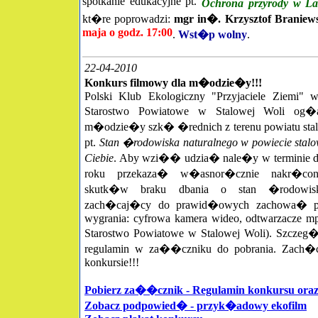
spotkanie edukacyjne pt.
Ochrona przyrody w L
kt�re poprowadzi:
mgr in�. Krzysztof Braniew
maja o godz. 17:00
.
Wst�p wolny
.
22-04-2010
Konkurs filmowy dla m�odzie�y!!!
Polski Klub Ekologiczny "Przyjaciele Ziemi" 
Starostwo Powiatowe w Stalowej Woli og�
m�odzie�y szk� �rednich z terenu powiatu stal
pt.
Stan �rodowiska naturalnego w powiecie stal
Ciebie
. Aby wzi�� udzia� nale�y w terminie 
roku przekaza� w�asnor�cznie nakr�con
skutk�w braku dbania o stan �rodowisk
zach�caj�cy do prawid�owych zachowa� pr
wygrania: cyfrowa kamera wideo, odtwarzacze m
Starostwo Powiatowe w Stalowej Woli). Szczeg�
regulamin w za��czniku do pobrania. Zach
konkursie!!!
Pobierz za��cznik - Regulamin konkursu oraz
Zobacz podpowied� - przyk�adowy ekofilm