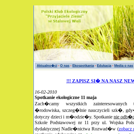
Aktualno�ci
-
O nas
-
Ekospotkania
-
Edukacja
-
Media o nas
!!! ZAPISZ SI� NA NASZ NE
16-02-2010
Spotkanie ekologiczne 11 maja
Zach�camy wszystkich zainteresowanych 
�rodowiska, szczeg�lnie nauczycieli szk�, gd
dotyczy dzieci i m�odzie�y. Spotkanie
nie odb�d
Szkole Podstawowej nr 11 przy ul. Wojska Pol
dydaktycznej Nadle�nictwa Rozwad�w (
zobacz g