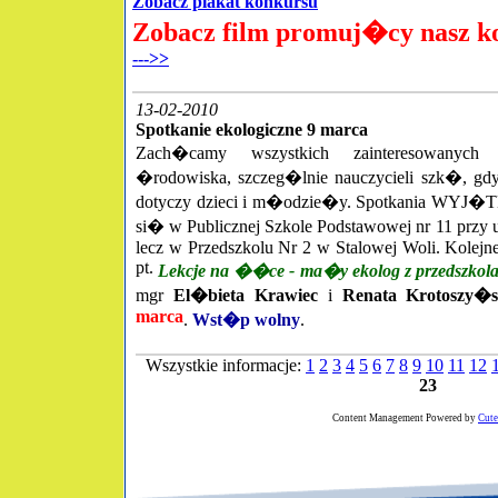
Zobacz plakat konkursu
Zobacz film promuj�cy nasz k
--->>
13-02-2010
Spotkanie ekologiczne 9 marca
Zach�camy wszystkich zainteresowanych
�rodowiska, szczeg�lnie nauczycieli szk�, g
dotyczy dzieci i m�odzie�y. Spotkania WYJ
si� w Publicznej Szkole Podstawowej nr 11 przy u
lecz w Przedszkolu Nr 2 w Stalowej Woli.
Kolejn
pt.
Lekcje na ��ce - ma�y ekolog z przedszkol
mgr
El�bieta Krawiec
i
Renata Krotoszy�
marca
.
Wst�p wolny
.
Wszystkie informacje:
1
2
3
4
5
6
7
8
9
10
11
12
23
Content Management Powered by
Cut