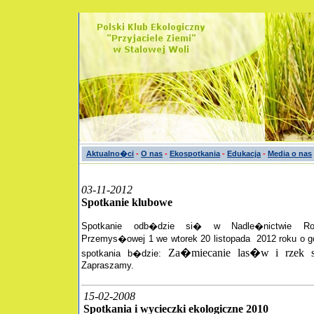
Aktualno�ci
-
O nas
-
Ekospotkania
-
Edukacja
-
Media o nas
03-11-2012
Spotkanie klubowe
Spotkanie odb�dzie si� w Nadle�nictwie R
Przemys�owej 1 we wtorek
20 listopada 2012 roku o 
Za�miecanie las�w i rzek sz
spotkania b�dzie:
Zapraszamy.
15-02-2008
Spotkania i wycieczki ekologiczne 2010