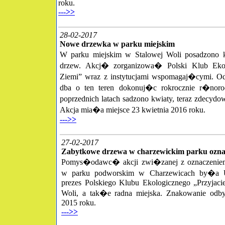
roku.
--->>
28-02-2017
Nowe drzewka w parku miejskim
W parku miejskim w Stalowej Woli posadzono k
drzew. Akcj� zorganizowa� Polski Klub Ekolo
Ziemi” wraz z instytucjami wspomagaj�cymi. Od 
dba o ten teren dokonuj�c rokrocznie r�nor
poprzednich latach sadzono kwiaty, teraz zdecyd
Akcja mia�a miejsce 23 kwietnia 2016 roku.
--->>
27-02-2017
Zabytkowe drzewa w charzewickim parku ozn
Pomys�odawc� akcji zwi�zanej z oznaczenie
w parku podworskim w Charzewicach by�a U
prezes Polskiego Klubu Ekologicznego „Przyjaci
Woli, a tak�e radna miejska. Znakowanie o
2015 roku.
--->>