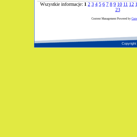
Wszystkie informacje:
1
2
3
4
5
6
7
8
9
10
11
12
23
Content Management Powered by
Cut
Copyright