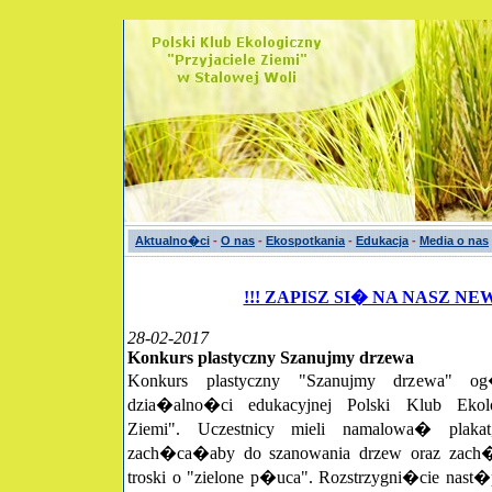
Aktualno�ci
-
O nas
-
Ekospotkania
-
Edukacja
-
Media o nas
!!! ZAPISZ SI� NA NASZ NE
28-02-2017
Konkurs plastyczny Szanujmy drzewa
Konkurs plastyczny "Szanujmy drzewa" 
dzia�alno�ci edukacyjnej Polski Klub Ekolog
Ziemi". Uczestnicy mieli namalowa� plak
zach�ca�aby do szanowania drzew oraz zac
troski o "zielone p�uca". Rozstrzygni�cie nast